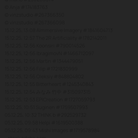
© Anja #174183763
© vinzstudio #267366350
© vinzstudio #267366098
15.12.25, 13:08 AImmersive Imagery #1841604713
15.12.25, 12:57 The 2R Artificiality #1782142011
15.12.25, 12:56 Koonsiri #790014526
15.12.25, 12:56 IbragimovN #1466712097
15.12.25, 12:56 Martin #1344479051
15.12.25, 12:56 Filip #1721830999
15.12.25, 12:56 Oleksiy #848804802
15.12.25, 12:55 Bitterheart #1245340843
15.12.25, 12:54 みなみ 竹中 #315097315
15.12.25, 12:53 EPICreation #1727059793
10.12.25, 10:51 Suginen #1759507993
05.12.25, 10:32 THINK b #292529732
05.12.25, 09:58 Helpi #1619500388
05.12.25, 09:43 Mishi Images #1719578984