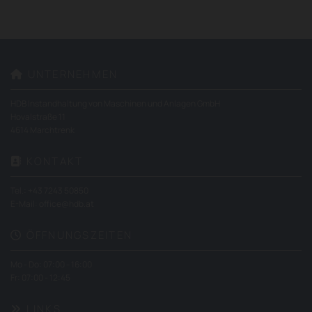
UNTERNEHMEN

HDB Instandhaltung von Maschinen und Anlagen GmbH
Hovalstraße 11
4614 Marchtrenk
KONTAKT

Tel.:
+43 7243 50850
E-Mail:
office@hdb.at
ÖFFNUNGSZEITEN

Mo - Do: 07:00 - 16:00
Fr: 07:00 - 12:45
LINKS
