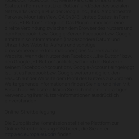
Facebook, Facebook Inc., Menlo Park, California, United
States, in Form eines „Like-Button“ und/oder des sozialen
Netzwerks Google Plus der Google Inc., 1600 Amphitheatre
Parkway, Mountain View, CA 94043, United States, in Form
eines „+1-Button“ integriert. Das Plugin ermöglicht eine
direkte Verbindung zwischen dem Browser des Nutzers und
dem Facebook- bzw. Google-Server. Facebook bzw. Google
ermitteln so Informationen (insbesondere Datum und
Uhrzeit des Website-Aufrufs und sonstige
browserbezogene Informationen) des Nutzers auf der
Website. Wenn der Nutzer den Facebook „Like-Button“ bzw.
den Google „+1-Button“ anklickt, während der Nutzer in
seinem Facebook-Account bzw Google-Account eingeloggt
ist, ist es Facebook bzw. Google weiters möglich, den
Besuch auf der Website dem Profil des Nutzers zuzuordnen.
Weitergehende Informationen finden Sie
hier
und
hier
. Mit
Besuch der Website erklären Sie sich mit einer derartigen
Verwendung Ihrer Nutzer-Informationen ausdrücklich
einverstanden.
Online-Streitbeilegung
Die Europäische Kommission stellt eine Plattform zur
Online-Streitbeilegung (OS) bereit, die Sie unter
http://ec.europa.eu/odr/
finden.