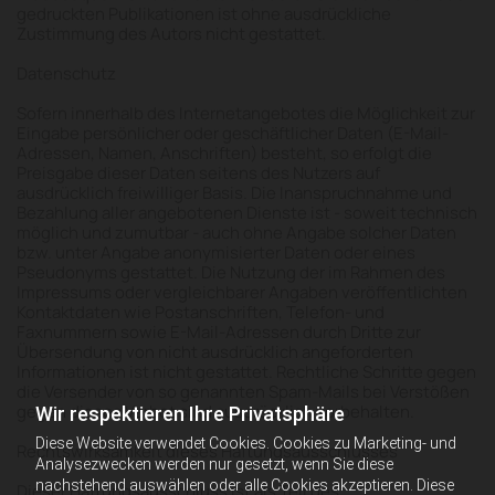
gedruckten Publikationen ist ohne ausdrückliche
Zustimmung des Autors nicht gestattet.
Datenschutz
Sofern innerhalb des Internetangebotes die Möglichkeit zur
Eingabe persönlicher oder geschäftlicher Daten (E-Mail-
Adressen, Namen, Anschriften) besteht, so erfolgt die
Preisgabe dieser Daten seitens des Nutzers auf
ausdrücklich freiwilliger Basis. Die Inanspruchnahme und
Bezahlung aller angebotenen Dienste ist - soweit technisch
möglich und zumutbar - auch ohne Angabe solcher Daten
bzw. unter Angabe anonymisierter Daten oder eines
Pseudonyms gestattet. Die Nutzung der im Rahmen des
Impressums oder vergleichbarer Angaben veröffentlichten
Kontaktdaten wie Postanschriften, Telefon- und
Faxnummern sowie E-Mail-Adressen durch Dritte zur
Übersendung von nicht ausdrücklich angeforderten
Informationen ist nicht gestattet. Rechtliche Schritte gegen
die Versender von so genannten Spam-Mails bei Verstößen
gegen dieses Verbot sind ausdrücklich vorbehalten.
Wir respektieren Ihre Privatsphäre
Diese Website verwendet Cookies. Cookies zu Marketing- und
Rechtswirksamkeit dieses Haftungsausschlusses
Analysezwecken werden nur gesetzt, wenn Sie diese
nachstehend auswählen oder alle Cookies akzeptieren. Diese
Dieser Haftungsausschluss ist als Teil des