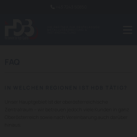
+43 7243 50850

IHR PARTNER FÜR ERSTKLASSIGE
METALLVERARBEITUNG &
INSTANDHALTUNG
FAQ
IN WELCHEN REGIONEN IST HDB TÄTIG?
Unser Hauptgebiet ist der oberösterreichische
Zentralraum – wir betreuen jedoch viele Kunden in ganz
Oberösterreich sowie nach Vereinbarung auch darüber
hinaus.