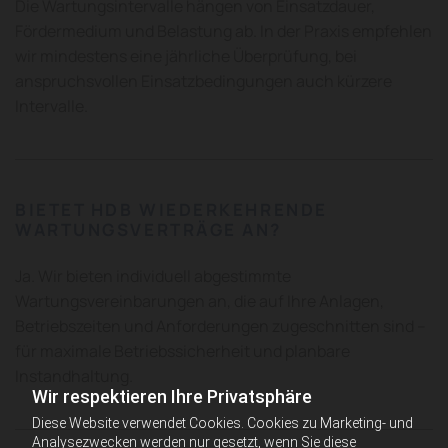
Die Wartungsintervalle hängen von Einsatzdauer,
Fördermedium und Belastung ab. In der Praxis empfehlen
wir mindestens eine jährliche Überprüfung, bei
anspruchsvollen Einsatzbedingungen auch kürzere
Intervalle.
BIETET HDB WIEDERKEHRENDE
WARTUNGSVERTRÄGE AN?
Ja. Wir bieten individuell abgestimmte
Wartungsvereinbarungen an, die auf Ihre Anlagen,
Betriebszeiten und Anforderungen zugeschnitten sind –
für maximale Betriebssicherheit und planbare
Instandhaltung.
Wir respektieren Ihre Privatsphäre
Diese Website verwendet Cookies. Cookies zu Marketing- und
Analysezwecken werden nur gesetzt, wenn Sie diese