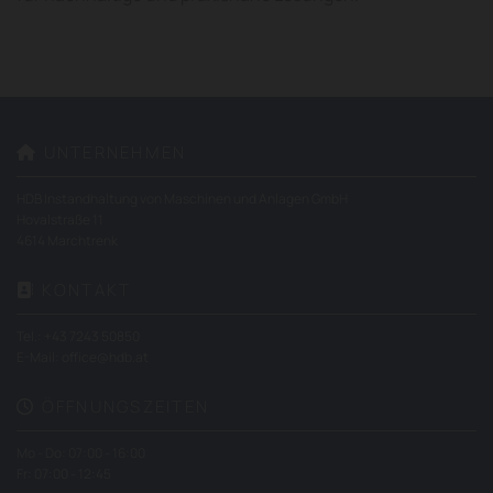
UNTERNEHMEN

HDB Instandhaltung von Maschinen und Anlagen GmbH
Hovalstraße 11
4614 Marchtrenk
KONTAKT

Tel.:
+43 7243 50850
E-Mail:
office@hdb.at
ÖFFNUNGSZEITEN

Mo - Do: 07:00 - 16:00
Fr: 07:00 - 12:45