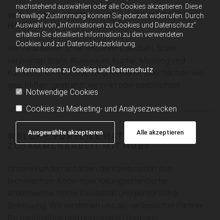
nachstehend auswählen oder alle Cookies akzeptieren. Diese
WELCHE MATERIALIEN VERARBEITET
freiwillige Zustimmung können Sie jederzeit widerrufen. Durch
HDB?
Auswahl von „Informationen zu Cookies und Datenschutz“
erhalten Sie detaillierte Information zu den verwendeten
Cookies und zur Datenschutzerklärung.
Wir verarbeiten unter anderem Edelstahl, Stahl,
verzinkten Stahl, Aluminium, Kupfer, Messing und
Informationen zu Cookies und Datenschutz
Kunststoffe – inklusive verschiedener Oberflächen wie
geschliffen, gestrahlt, verzinkt oder beschichtet.
Notwendige Cookies
Cookies zu Marketing- und Analysezwecken
Ausgewählte akzeptieren
Alle akzeptieren
WELCHE VORTEILE HAT DIE
ZUSAMMENARBEIT MIT HDB?
Unsere Kunden schätzen die Kombination aus
technischem Know-how, lösungsorientierter
Arbeitsweise, hoher Flexibilität und persönlicher
Betreuung. Wir verstehen uns als verlässlicher Partner
für nachhaltige und praxisnahe Lösungen.